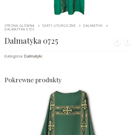
Codzienność
STRONA GŁÓWNA
SZATY LITURGICZNE
DALMATYKI
Praca
DALMATYKA 0725
Dalmatyka 0725
Pracownia haftu
Galeria
Kategoria:
Dalmatyki
Wiersze
Pokrewne produkty
Kontakt