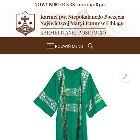
Przeskocz
NOWY NUMER KRS: 0000908394
do
treści
ROZWIŃ MENU
Szukaj dla:
Start
Aktualności
O wspólnocie
Historia
Duchowość
Formacja