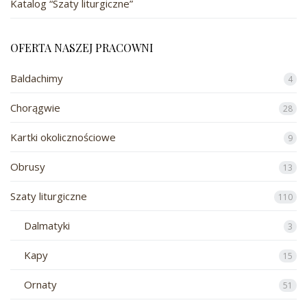
Katalog “Szaty liturgiczne”
OFERTA NASZEJ PRACOWNI
Baldachimy
4
Chorągwie
28
Kartki okolicznościowe
9
Obrusy
13
Szaty liturgiczne
110
Dalmatyki
3
Kapy
15
Ornaty
51