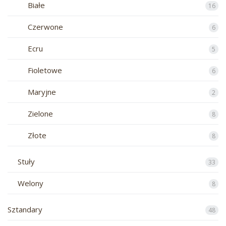
Białe
16
Czerwone
6
Ecru
5
Fioletowe
6
Maryjne
2
Zielone
8
Złote
8
Stuły
33
Welony
8
Sztandary
48