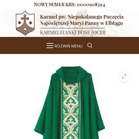
Przeskocz
NOWY NUMER KRS: 0000908394
do
treści
ROZWIŃ MENU
Szukaj dla:
Start
Aktualności
O wspólnocie
Historia
Duchowość
Formacja