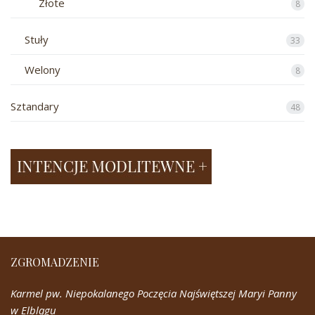
Złote
8
Stuły
33
Welony
8
Sztandary
48
ZGROMADZENIE
Karmel pw. Niepokalanego Poczęcia Najświętszej Maryi Panny
w Elblągu