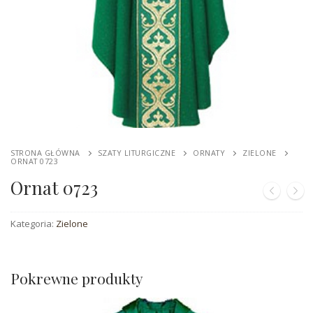
Codzienność
Praca
Pracownia haftu
Galeria
STRONA GŁÓWNA
SZATY LITURGICZNE
ORNATY
ZIELONE
Wiersze
ORNAT 0723
Ornat 0723
Kontakt
Kategoria:
Zielone
Pokrewne produkty