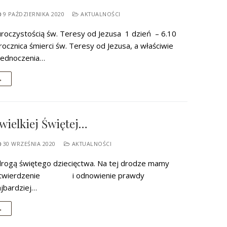
9 PAŹDZIERNIKA 2020
AKTUALNOŚCI
oczystością św. Teresy od Jezusa 1 dzień – 6.10
a rocznica śmierci św. Teresy od Jezusa, a właściwie
zjednoczenia…
→
wielkiej Świętej…
30 WRZEŚNIA 2020
AKTUALNOŚCI
drogą świętego dziecięctwa. Na tej drodze mamy
potwierdzenie i odnowienie prawdy
jbardziej…
→