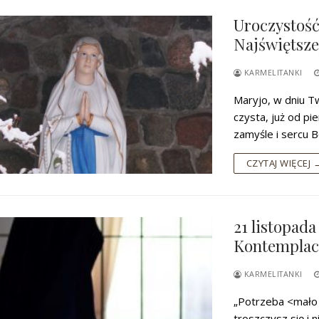
Uroczystość
Najświętsze
KARMELITANKI
Maryjo, w dniu T
czysta, już od pi
zamyśle i sercu 
CZYTAJ WIĘCEJ 
21 listopad
Kontemplac
KARMELITANKI
„Potrzeba <mało 
troszczysz się i 