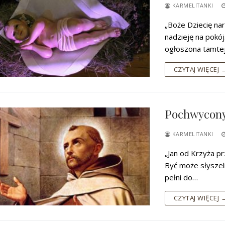
KARMELITANKI
„Boże Dziecię na
nadzieję na pokó
ogłoszona tamte
CZYTAJ WIĘCEJ 
Pochwycony 
tu
KARMELITANKI
„Jan od Krzyża pr
Być może słyszel
pełni do…
CZYTAJ WIĘCEJ 