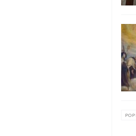
Naw
POP
po